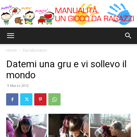
Bricoyoung
Home
Dai laboratori
Datemi una gru e vi sollevo il
mondo
9 Marzo 2012