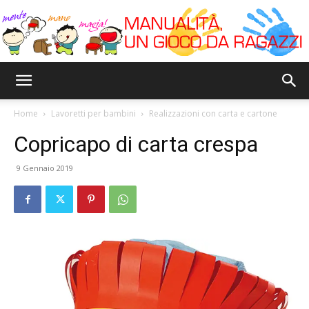
Bricoyoung
Home
Lavoretti per bambini
Realizzazioni con carta e cartone
Copricapo di carta crespa
9 Gennaio 2019