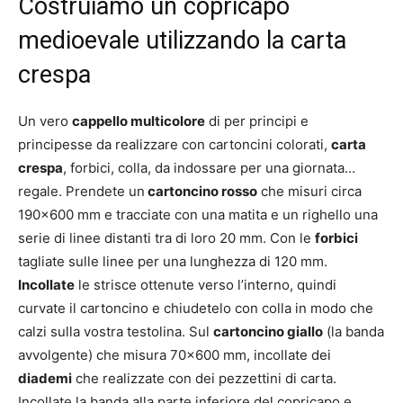
Costruiamo un copricapo
medioevale utilizzando la carta
crespa
Un vero
cappello multicolore
di per principi e
principesse da realizzare con cartoncini colorati,
carta
crespa
, forbici, colla, da indossare per una giornata…
regale. Prendete un
cartoncino rosso
che misuri circa
190×600 mm e tracciate con una matita e un righello una
serie di linee distanti tra di loro 20 mm. Con le
forbici
tagliate sulle linee per una lunghezza di 120 mm.
Incollate
le strisce ottenute verso l’interno, quindi
curvate il cartoncino e chiudetelo con colla in modo che
calzi sulla vostra testolina. Sul
cartoncino giallo
(la banda
avvolgente) che misura 70×600 mm, incollate dei
diademi
che realizzate con dei pezzettini di carta.
Incollate la banda alla parte inferiore del copricapo e