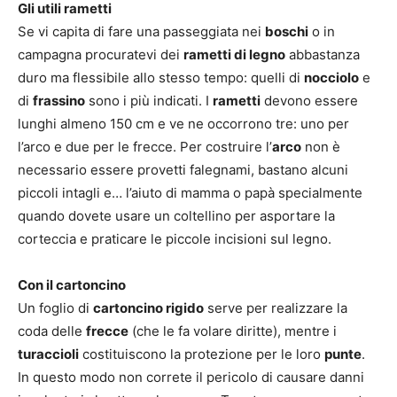
Gli utili rametti
Se vi capita di fare una passeggiata nei
boschi
o in
campagna procuratevi dei
rametti di legno
abbastanza
duro ma flessibile allo stesso tempo: quelli di
nocciolo
e
di
frassino
sono i più indicati. I
rametti
devono essere
lunghi almeno 150 cm e ve ne occorrono tre: uno per
l’arco e due per le frecce. Per costruire l’
arco
non è
necessario essere provetti falegnami, bastano alcuni
piccoli intagli e… l’aiuto di mamma o papà specialmente
quando dovete usare un coltellino per asportare la
corteccia e praticare le piccole incisioni sul legno.
Con il cartoncino
Un foglio di
cartoncino rigido
serve per realizzare la
coda delle
frecce
(che le fa volare diritte), mentre i
turaccioli
costituiscono la protezione per le loro
punte
.
In questo modo non correte il pericolo di causare danni