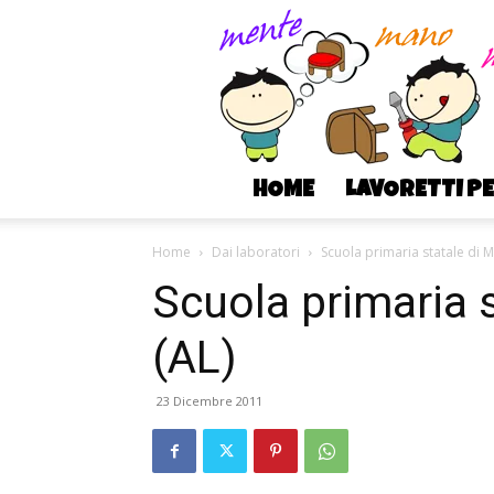
HOME
LAVORETTI P
Home
Dai laboratori
Scuola primaria statale di 
Scuola primaria 
(AL)
23 Dicembre 2011