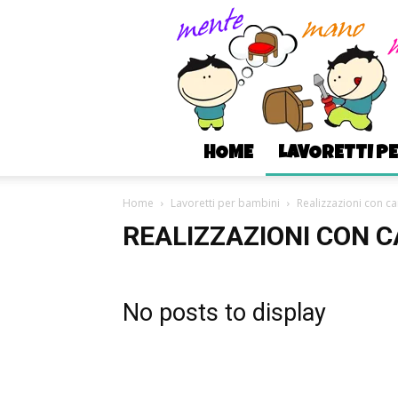
HOME
LAVORETTI P
Home
Lavoretti per bambini
Realizzazioni con ca
REALIZZAZIONI CON 
No posts to display